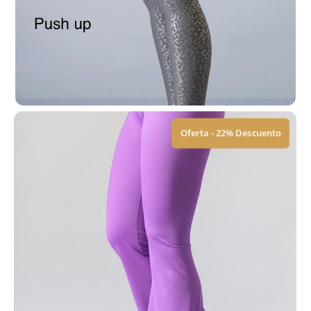
Leggings | Push Up
$
449.00
$
579.00
Ver Tallas
Oferta - 22% Descuento
Leggings | Push Up
$
449.00
$
579.00