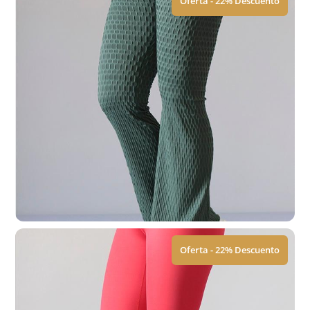
Oferta - 22% Descuento
Leggings | Push Up
$
449.00
$
579.00
Ver Tallas
Oferta - 22% Descuento