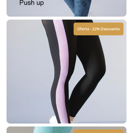
Ver Tallas
Oferta - 22% Descuento
Leggings | Push Up
$
449.00
$
579.00
Ver Tallas