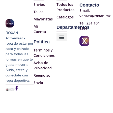
Envios
Todos los
Contacto
Productos
Email:
Tallas
ventas@roxan.mx
Catálogos
Mayoristas
Tel: 231 104
Mi
Departamentos
5338
Cuenta
ROXAN
Activewear -
Política
ropa de estar por
casa y calzado
Términos y
para todas las
Condiciones
formas en que te
Aviso de
gusta moverte.
Privacidad​
Suda, crece y
Reemolso
conéctate con
ropa deportiva.
Envío