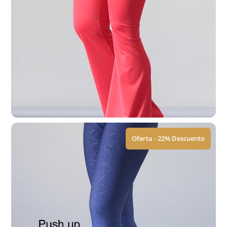
Leggings | ACM
$
449.00
$
579.00
Ver Tallas
Oferta - 22% Descuento