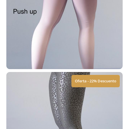
Leggings | Naio
$
449.00
$
579.00
Ver Tallas
Oferta - 22% Descuento