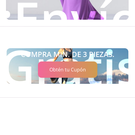
¡Enví
Ver Tallas
Gratis
COMPRA MIN. DE 3 PIEZAS.
Obtén tu Cupón
Leggings | ACM
$
449.00
$
579.00
Ver Tallas