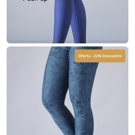
Leggings | ACM
$
449.00
$
579.00
Ver Tallas
Oferta - 22% Descuento
Leggings | Push Up
$
449.00
$
579.00