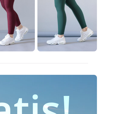
ings | ACM
Leggings | Push Up
$
449.00
$
449.00
00
$
579.00
r Tallas
Ver Tallas
tis!
ngs | Elite
Leggins | Godo Nil