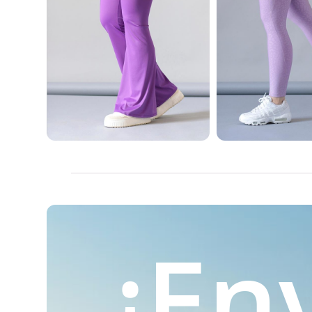
Leggings | ACM
Leggings 
$
449.00
$
4
$
579.00
$
579.00
Ver Tallas
Ver Tal
¡En
Leggings | ACM
Leggings 