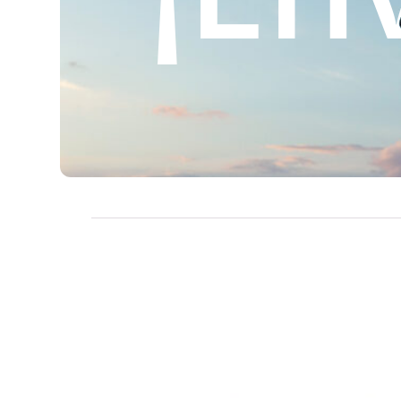
$
449.00
$
4
$
579.00
$
579.00
Ver Tallas
Ver Tal