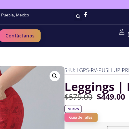
Puebla, Mexico
Contáctanos
SKU: LGPS-RV-PUSH UP PR
Leggings |
$
449.00
$
579.00
Nuevo
Guia de Tallas