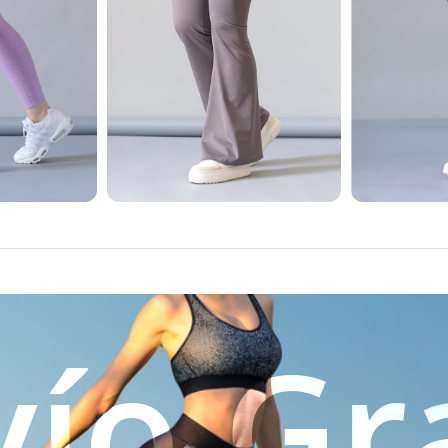
| ACM
Leggings | Elite
Legg
49.00
$
449.00
$
579.00
$
579.
las
Ver Tallas
Ve
vío Gra
| Naio
Leggings | ACM
Leggi