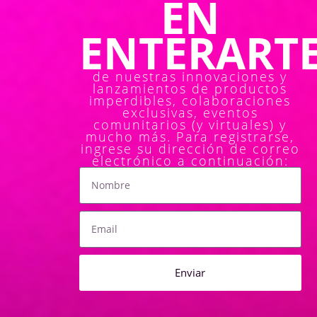
EN
ENTERARTE.
de nuestras innovaciones y
lanzamientos de productos
imperdibles, colaboraciones
exclusivas, eventos
comunitarios (y virtuales) y
mucho más. Para registrarse,
ingrese su dirección de correo
electrónico a continuación:
Enviar