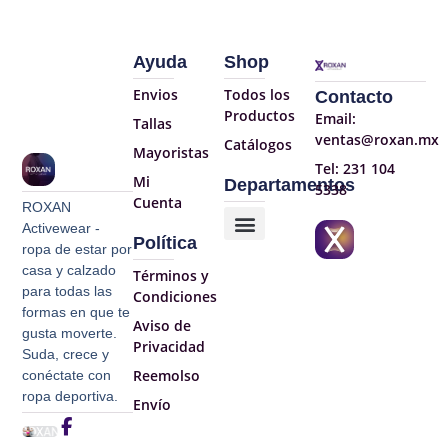
Ayuda
Shop
Envios
Todos los
Contacto
Productos
Email:
Tallas
ventas@roxan.mx
Catálogos
Mayoristas
Tel: 231 104
Mi
Departamentos
5338
Cuenta
ROXAN
Activewear -
Política
ropa de estar por
casa y calzado
Términos y
para todas las
Condiciones
formas en que te
Aviso de
gusta moverte.
Privacidad​
Suda, crece y
Reemolso
conéctate con
ropa deportiva.
Envío