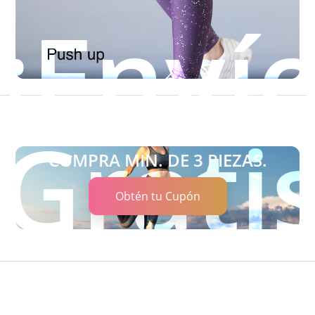
¡Enví
$
449.00
$
579.00
Ver Tallas
Gratis
COMPRA MIN. DE 3 PIEZAS.
Obtén tu Cupón
Leggings | Push Up
$
449.00
$
579.00
Ver Tallas