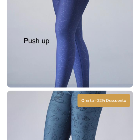
Leggings | Naio
$
449.00
$
579.00
Ver Tallas
Oferta - 22% Descuento