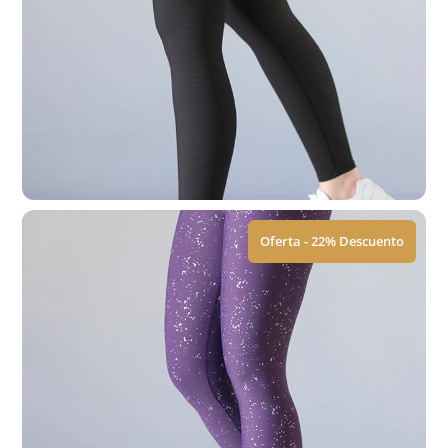
Leggings | Prepole
$
449.00
$
579.00
Ver Tallas
Oferta - 22% Descuento
Leggings | Godo Nil