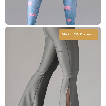
$
449.00
$
579.00
Ver Tallas
Oferta - 22% Descuento
Leggings | Elite
$
449.00
$
579.00
Ver Tallas