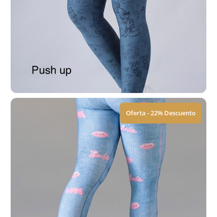
Leggings | Push Up
$
449.00
$
579.00
Ver Tallas
Oferta - 22% Descuento
Leggings | Push Up