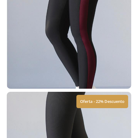
Leggings | ACM
$
449.00
$
579.00
Ver Tallas
Oferta - 22% Descuento