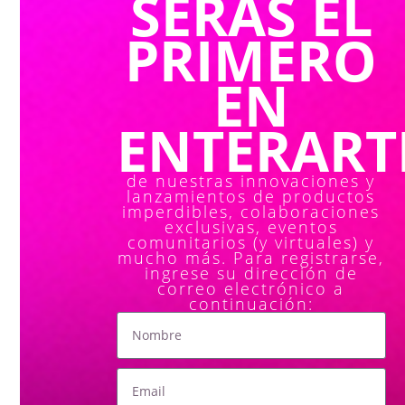
SERÁS EL
PRIMERO
EN
ENTERARTE
de nuestras innovaciones y
lanzamientos de productos
imperdibles, colaboraciones
exclusivas, eventos
comunitarios (y virtuales) y
mucho más. Para registrarse,
ingrese su dirección de
correo electrónico a
continuación: