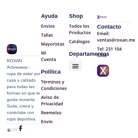
Ayuda
Shop
Envios
Todos los
Contacto
Productos
Email:
Tallas
ventas@roxan.mx
Catálogos
Mayoristas
Tel: 231 104
Mi
Departamentos
5338
Cuenta
ROXAN
Activewear -
Política
ropa de estar por
casa y calzado
Términos y
para todas las
Condiciones
formas en que te
Aviso de
gusta moverte.
Privacidad​
Suda, crece y
Reemolso
conéctate con
ropa deportiva.
Envío