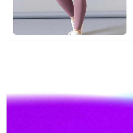
Agregar al Carrito
Conjunto
$
420.00
$
520.00